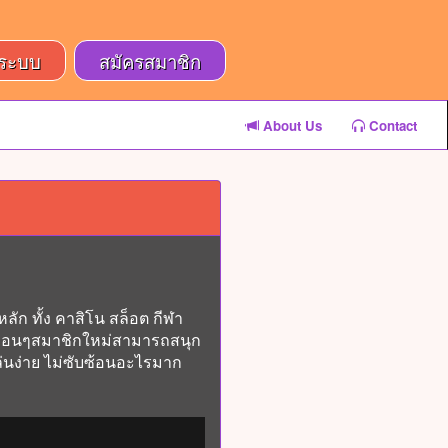
ู่ระบบ
สมัครสมาชิก
About Us
Contact
ลัก ทั้ง คาสิโน สล็อต กีฬา
เพื่อนๆสมาชิกใหม่สามารถสนุก
่นง่าย ไม่ซับซ้อนอะไรมาก