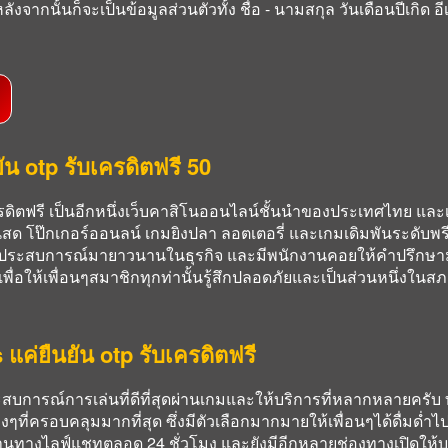
งจากนั้นก็จะเป็นข้อมูลส่วนตัวทั้ง ชื่อ - นามสกุล วันเดือนปีเกิด อีเ
น otp รับเครดิตฟรี 50
รดิตฟรี เป็นอีกหนึ่งเว็บคาสิโนออนไลน์ชั้นนำของประเทศไทย และเป
สิโนสด โป๊กเกอร์ออนลน์ เกมยิงปลา ลอตเตอรี่ และเกมเดิมพันระดับพร
ู้มีประสบการณ์มายาวนานในธุรกิจ และมีพนักงานคอยให้คำปรึกษา
่อให้เพื่อนๆสมาชิกทุกท่านั้นรู้สึกปลอดภัยและเป็นส่วนหนึ่งในส
แค่ยืนยัน otp รับเครดิตฟรี
ระสบการณ์การเล่นที่ดีที่สุดผ่านเกมและให้บริการที่หลากหลายครับ ท
มต่างๆที่ครอบคลุมมากที่สุด ซึ่งมีตัวเลือกมากมายให้เพื่อนๆได้ดื่มด่ำ
ผ่านทางไลฟ์แชทตลอด 24 ชั่วโมง และยังมีอีกหลายช่องทางเปิด