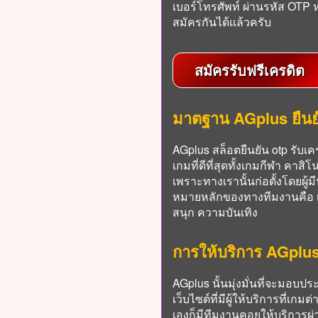
เบอร์โทรศัพท์ ผ่านรหัส OTP หลั
สมัครกันได้แล้วครับ
สมัครรับฟรีเครดิต
มาตฐาน AGplus ยืนยั
AGplus สล็อตยืนยัน otp รับเค
เกมที่ดีที่สุดทั้งเกมกีฬา คา
เพราะทางเรานั้นก่อตั้งโดยผ
หมายหลักของทางทีมงานคือ เพื
สนุก ความบันเทิง
การให้บริการ AGplus 
AGplus นั้นมุ่งมั่นที่จะมอบป
เว็บไซต์ที่มีผู้ให้บริการที่เก
เองก็มีทีมงานคอยให้บริการ