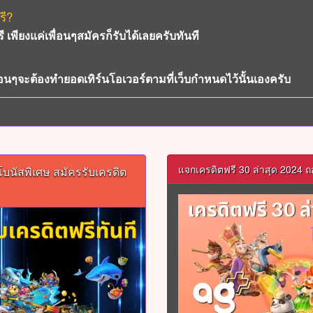
รี?
 เพียงแค่เพื่อนๆสมัครก็รับได้เลยครับทันที
่อนๆจะต้องทำยอดเทิร์นโอเวอร์ตามที่เว็บกำหนดไว้นั้นเองครับ
แจกเครดิตฟรี 30 ล่าสุด 2024 ถอ
บนัสพิเศษ สมัครรับเครดิต