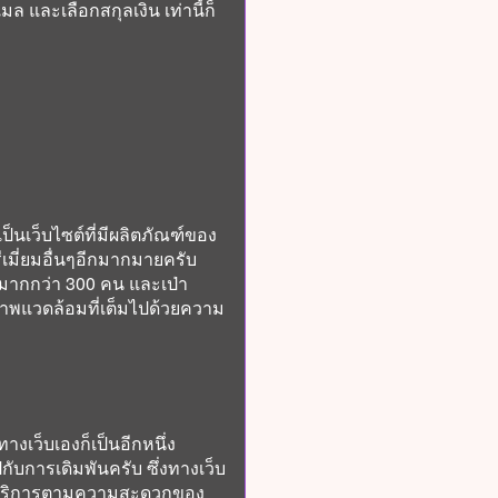
มล และเลือกสกุลเงิน เท่านี้ก็
็นเว็บไซต์ที่มีผลิตภัณฑ์ของ
ีเมี่ยมอื่นๆอีกมากมายครับ
มากกว่า 300 คน และเป่า
ภาพแวดล้อมที่เต็มไปด้วยความ
างเว็บเองก็เป็นอีกหนึ่ง
ไปกับการเดิมพันครับ ซึ่งทางเว็บ
ให้บริการตามความสะดวกของ