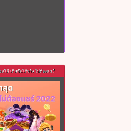
นได้ เดิมพันได้จริง ไม่ต้องแชร์