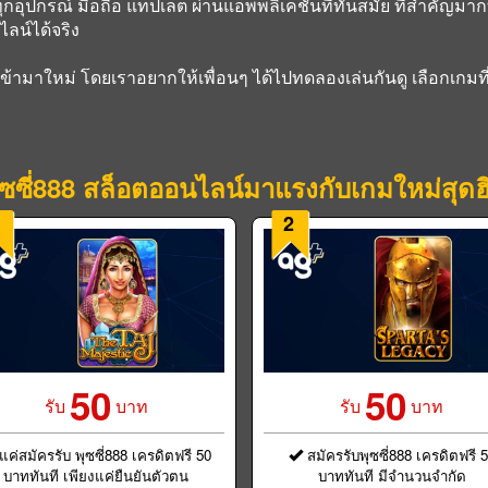
ทุกอุปกรณ์ มือถือ แทปเลต ผ่านแอพพลิเคชั่นที่ทันสมัย ที่สำคัญมาก
ลน์ได้จริง
ี่เข้ามาใหม่ โดยเราอยากให้เพื่อนๆ ได้ไปทดลองเล่นกันดู เลือกเกมท
ุซซี่888 สล็อตออนไลน์มาแรงกับเกมใหม่สุดฮ
2
50
50
รับ
บาท
รับ
บาท
แค่สมัครรับ พุซซี่888 เครดิตฟรี 50
สมัครรับพุซซี่888 เครดิตฟรี 
บาททันที เพียงแค่ยืนยันตัวตน
บาททันที มีจำนวนจำกัด