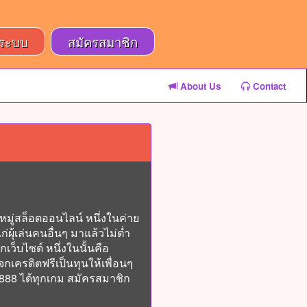
ู่ระบบ
สมัครสมาชิก
About Us
Contact
ดหมู่สล็อตออนไลน์ หนึ่งในค่าย
่ผุ้เล่นคนอื่นๆ มาแล้วไม่ต่ำ
ว็บไซต์ หนึ่งในนั้นคือ
เครดิตฟรีเป็นทุนให้เพื่อนๆ
y888 ได้ทุกเกม สมัครสมาชิก