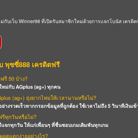
หม่กับเว็บ
Winner98
ที่เปิดรับสมาชิกใหม่ด้วยการแจกโบนัส เครดิตฟ
ับ
พุซซี่888 เครดิตฟรี
ตฟรี 50 บ้าง?
กใหม่กับ AGplus (ag+) ทุกคน
plus (ag+) ยุ่งยากไหมให้เวลานานหรือไม่?
างรวดเร็วหากกรอกข้อมูลที่ถูกต้อง ใช้เวลาไม่ถึง 5 วินาทีเงินเข
รีทุกวันหรือไม่?
แจกทุกวัน ให้แก่เพื่อนๆ ที่ชื่นชอบเกมเดิมพันทุกเกม
็คพอตแตกง่ายอย่างไร?