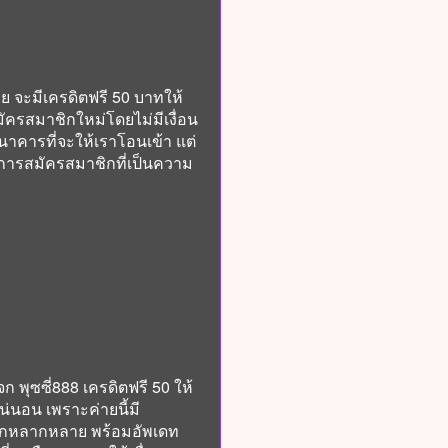
ลย จะมีเครดิตฟรี 50 บาทให้
มัครสมาชิกใหม่โดยไม่มีเงื่อน
นาคารที่จะให้เราโอนเข้า แต่
ียดการสมัครสมาชิกที่เป็นความ
ก พุซซี่888 เครดิตฟรี 50 ให้
น่นอน เพราะค่ายนี้มี
เลือกหลากหลาย พร้อมอัพเดท