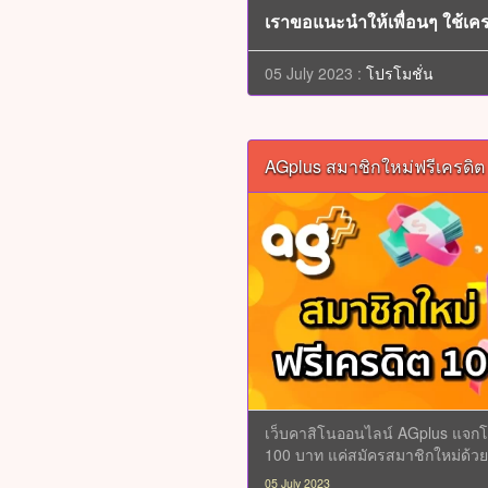
เราขอแนะนำให้เพื่อนๆ ใช้เครด
05 July 2023 :
โปรโมชั่น
AGplus สมาชิกใหม่ฟรีเครดิต
เว็บคาสิโนออนไลน์ AGplus แจกโ
100 บาท แค่สมัครสมาชิกใหม่ด้วย
ในการให้บริการ
05 July 2023