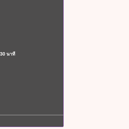
30 นาที