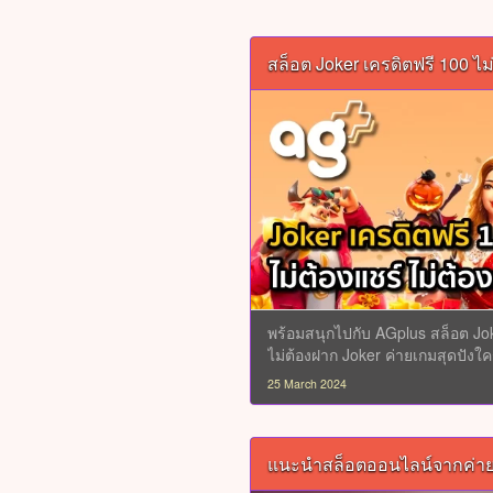
สล็อต Joker เครดิตฟรี 100 ไม
พร้อมสนุกไปกับ AGplus สล็อต Jok
ไม่ต้องฝาก Joker ค่ายเกมสุดปังใค
เริ่มต้นสมัคร
25 March 2024
แนะนำสล็อตออนไลน์จากค่ายชื