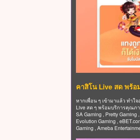
คาสิโน Live สด พร้อม
หากเพื่อน ๆ เข้ามาแล้ว ทำใ
Live สด ๆ พร้อมบริการคุณภาพ
SA Gaming , Pretty Gaming ,
Evolution Gaming , eBET.com
Gaming , Ameba Entertainme