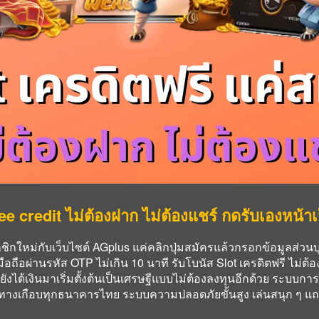
ree credit ไม่ต้องฝาก ไม่ต้องแชร์ กดรับเองหน้า
าชิกใหม่กับเว็บไซต์ AGplus แค่คลิกปุ่มสมัครแล้วกรอกข้อมูลส่ว
ือผ่านรหัส OTP ไม่เกิน 10 นาที รับโบนัส Slot เครดิตฟรี ไม่ต้องฝ
ได้เงินมาเริ่มตั้งต้นเป็นเศรษฐีแบบไม่ต้องลงทุนอีกด้วย ระบบการ
ทางเกือบทุกธนาคารไทย ระบบความปลอดภัยขั้นสูง เล่นสนุก ๆ 