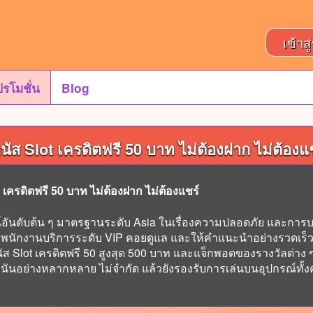
เข้าส
ปรโมชั่น
Blog
ส Slot เครดิตฟรี 50 บาท ไม่ต้องฝาก ไม่ต้องแ
เครดิตฟรี 50 บาท ไม่ต้องฝาก ไม่ต้องแชร์
อันดับต้น ๆ มาตรฐานระดับ Asia ในเรื่องความปลอดภัย และการบ
มีพนักงานบริการระดับ VIP คอยดูแล และให้คำแนะนำอย่างรวดเร็ว 
ส Slot เครดิตฟรี 50 สูงสุด 500 บาท และแจ็กพอตของรางวัลต่าง ๆ
กมพนันอย่างหลากหลาย ไม่จำกัด แล้วยังรองรับการเล่นบนอุปกรณ์ทั้