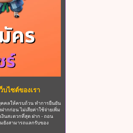
เว็บไซต์ของเรา
นบุคคลให้ครบถ้วน ทำการยืนยัน
ากก่อน ไม่เสียค่าใช้จ่ายเพิ่ม
เงินสะดวกที่สุด ฝาก - ถอน
แถมยังสามารถแลกรับของ