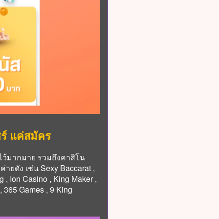
ร์ แค่สมัคร
 ไว้มากมาย รวมถึงคาสิโน
่ายดัง เช่น Sexy Baccarat ,
, Ion Casino , King Maker ,
, 365 Games , 9 King