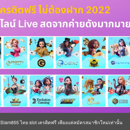
์
Siam855
ไทย slot เครดิตฟรี เพียงแค่สมัครสมาชิกใหม่เท่านั้น